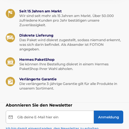
100% Genussgarantie
Seit 15 Jahren am Markt
Wir sind seit mehr als 15 Jahren am Markt. Über 50.000
Anwendung:
zufriedene Kunden pro Jahr bestätigen unsere
Zuverlässigkeit.
Die gewünschte Menge auf den Genitalbereich
auftragen. Bei Bedarf oder nach Wunsch erneut
Diskrete Lieferung
auftragen.
Das Paket wird diskret zugestellt, sodass niemand erkennt,
was sich darin befindet. Als Absender ist FOTION
Vorsichtsmaßnahmen:
angegeben.
Bei Reizungen oder Unwohlsein die Anwendung
Hermes PaketShop
Sie können Ihre Bestellung diskret in einem Hermes
abbrechen und einen Arzt konsultieren. Sehr rutschig
PaketShop Ihrer Wahl abholen.
auf Oberflächen. Verschüttetes sofort reinigen. Außer
Reichweite von Kindern und Haustieren aufbewahren.
Verlängerte Garantie
Dies ist kein Verhütungsmittel und kein Spermizid.
Die verlängerte 3-jährige Garantie gilt für alle Produkte in
unserem Sortiment.
Inhaltsstoffe:
Aqua, Glycerin, Potassium Sorbate,
Abonnieren Sie den Newsletter
Hydroxyethylcellulose, Flavor, Sodium Chloride, Citric
Acid, Sucralose
Gib deine E-Mail hier ein
Anmeldung
Ich bin damit einverstanden, den Newsletter zu erhalten.