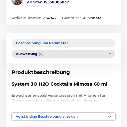
Anrufen
15558086037
Artikelnummer:
P24842
Garantie: :
36 Monate
Beschreibung und Parameter
Auswertung
(0)
Produktbeschreibung
System JO H2O Cocktails Mimosa 60 ml
Erwachsenenspaß verbindet sich mit Aromen für
Erwachsene in beliebten, cocktail-inspirierten,
wasserbasierten Gleitmitteln mit Geschmack. Ihr
sinnliches, beruhigendes Gleiten und das seidig
Vollständige Beschreibung anzeigen
glatte Gefühl sind ideal für jeden intimen Moment –
besonders beim Übergang von oralem Spiel zu