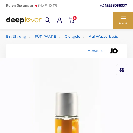
15558086037
Rufen Sie uns an
(Mo-Fr 10-17)
0
Menü
Einführung
FÜR PAARE
Gleitgele
Auf Wasserbasis
Hersteller