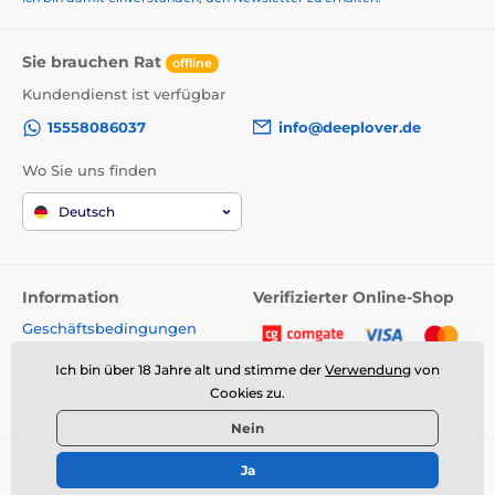
Das Produkt ist in Kategorien eingeteilt
Auf Wasserbasis
Luxus-Gele
Sie brauchen Rat
offline
Kundendienst ist verfügbar
Gele auf Wasserbasis mit Geschmack
15558086037
info@deeplover.de
Wo Sie uns finden
Deutsch
Information
Verifizierter Online-Shop
Geschäftsbedingungen
Kontakt
Ich bin über 18 Jahre alt und stimme der
Verwendung
von
Cookies zu.
Nein
© 2026 www.deeplover.de ⦁ E-Shop erstellt von
SIMPLIA.cz
Ja