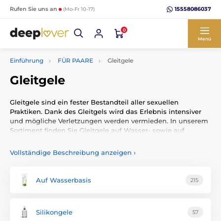
15558086037
Rufen Sie uns an
(Mo-Fr 10-17)
0
Menü
Einführung
FÜR PAARE
Gleitgele
Gleitgele
Gleitgele sind ein fester Bestandteil aller sexuellen
Praktiken. Dank des Gleitgels wird das Erlebnis intensiver
und mögliche Verletzungen werden vermieden. In unserem
Sortiment finden Sie Gleitgele auf Wasser- sowie auf
Silikonbasis.
Vollständige Beschreibung anzeigen
›
Gleitgele auf Wasserbasis sind hautschonender und
universeller einsetzbar. Sie eignen sich für alle Arten von
Erotikspielzeugen. Gleitgele auf Silikonbasis sind
Auf Wasserbasis
215
langanhaltend und trocknen praktisch nicht aus. Sie sind
jedoch nicht für Frauen mit empfindlicherer Schleimhaut
geeignet und dürfen nicht für Erotikspielzeuge aus
Silikongele
57
medizinischem Silikon verwendet werden.