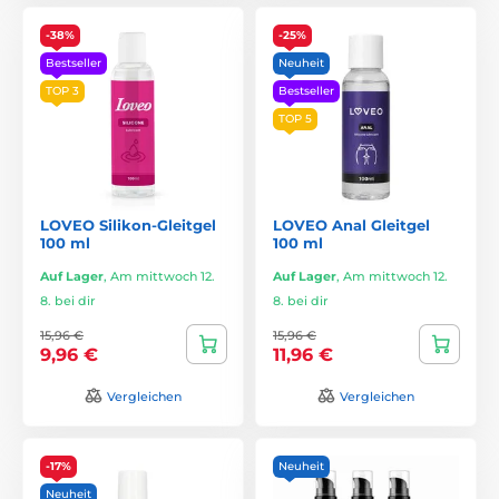
-38%
-25%
Bestseller
Neuheit
TOP 3
Bestseller
TOP 5
LOVEO Silikon-Gleitgel
LOVEO Anal Gleitgel
100 ml
100 ml
Auf Lager
,
Am mittwoch 12.
Auf Lager
,
Am mittwoch 12.
8. bei dir
8. bei dir
15,96 €
15,96 €
9,96 €
11,96 €
Vergleichen
Vergleichen
-17%
Neuheit
Neuheit