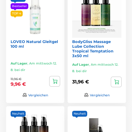
Bestseller
TOP 4
LOVEO Natural Gleitgel
BodyGliss Massage
100 ml
Lube Collection
Tropical Temptation
3x50 ml
Auf Lager
,
Am mittwoch 12.
Auf Lager
,
Am mittwoch 12.
8. bei dir
8. bei dir
11,96 €
31,96 €
9,96 €
Vergleichen
Vergleichen
Neuheit
Neuheit