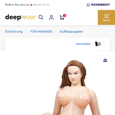
15558086037
Rufen Sie uns an
(Mo-Fr 10-17)
0
Menü
Einführung
FÜR MÄNNER
Aufblaspuppen
Hersteller