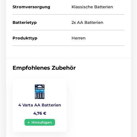
Batterien sind nicht im Lieferumfang enthalten (2 x
Stromversorgung
Klassische Batterien
AA).
Batterietyp
2x AA Batterien
Produkttyp
Herren
Empfohlenes Zubehör
Das Produkt ist in Kategorien eingeteilt
4 Varta AA Batterien
4,76 €
Aufblaspuppen
Hinzufügen
Realistische Sexgummipuppen