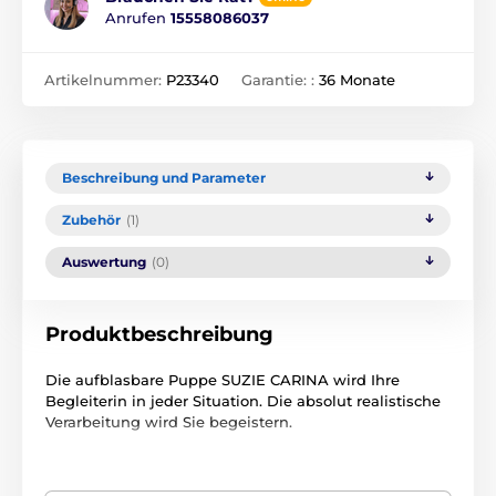
Anrufen
15558086037
Artikelnummer:
P23340
Garantie: :
36 Monate
Beschreibung und Parameter
Zubehör
(1)
Auswertung
(0)
Produktbeschreibung
Die aufblasbare Puppe SUZIE CARINA wird Ihre
Begleiterin in jeder Situation. Die absolut realistische
Verarbeitung wird Sie begeistern.
Sie besticht durch ihr 3D-Gesicht, lange braune Haare
und blaue Augen. Ihre Hände sehen lebensecht aus