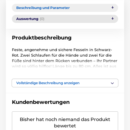
Beschreibung und Parameter
Auswertung
(0)
Produktbeschreibung
Feste, angenehme und sichere Fesseln in Schwarz-
Rot. Zwei Schlaufen für die Hände und zwei für die
Füße sind hinter dem Rücken verbunden – Ihr Partner
wird so völlig hilflos! Länge bis zu 80 cm. Alles ist aus
hochwertigen Materialien gefertigt: 100% Polyamid,
die Riemen sind weich und gepolstert, die Fesseln
sind größenverstellbar.
Vollständige Beschreibung anzeigen
Gebrauchsanleitung.
Kundenbewertungen
Das Produkt ist in Kategorien eingeteilt
Bisher hat noch niemand das Produkt
FÜR PAARE
Spanking
BDSM
bewertet