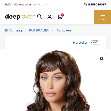
15558086037
Rufen Sie uns an
(Mo-Fr 10-17)
0
Menü
Einführung
FÜR FRAUEN
Perücken
Hersteller