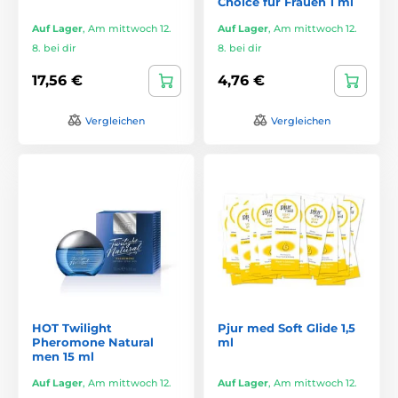
Choice für Frauen 1 ml
Auf Lager
,
Am mittwoch 12.
Auf Lager
,
Am mittwoch 12.
8. bei dir
8. bei dir
17,56 €
4,76 €
Vergleichen
Vergleichen
HOT Twilight
Pjur med Soft Glide 1,5
Pheromone Natural
ml
men 15 ml
Auf Lager
,
Am mittwoch 12.
Auf Lager
,
Am mittwoch 12.