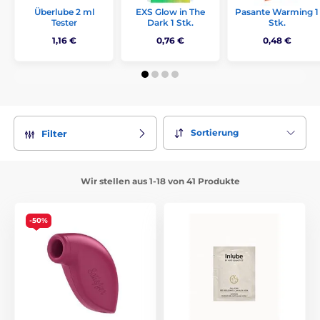
Überlube 2 ml
EXS Glow in The
Pasante Warming 1
Attraktiver Preis:
Tester
Erstklassige Kosmetik für wenig Geld,
Dark 1 Stk.
Stk.
mit der Sie nichts falsch machen können.
1,16 €
0,76 €
0,48 €
Testen Sie, was Sie am meisten entflammt. Finden Sie noch
heute Ihre Favoriten im Kleinformat!
Sortierung
Filter
Wir stellen aus 1-18 von 41 Produkte
-50%