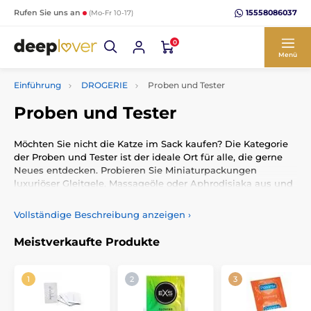
15558086037
Rufen Sie uns an
(Mo-Fr 10-17)
0
Menü
Einführung
DROGERIE
Proben und Tester
Proben und Tester
Möchten Sie nicht die Katze im Sack kaufen? Die Kategorie
der Proben und Tester ist der ideale Ort für alle, die gerne
Neues entdecken. Probieren Sie Miniaturpackungen
luxuriöser Gleitgele, Massageöle oder Aphrodisiaka aus und
finden Sie heraus, welcher Duft, Geschmack oder welche
Konsistenz genau das Richtige für Ihre intimen Momente ist.
Vollständige Beschreibung anzeigen
›
Warum auf Proben setzen?
Meistverkaufte Produkte
Cleveres Testen:
Finden Sie Ihren Favoriten, ohne in eine
Großpackung investieren zu müssen.
Ideal für unterwegs:
Praktische Minipackungen passen
problemlos in jede Kosmetiktasche oder Handtasche.