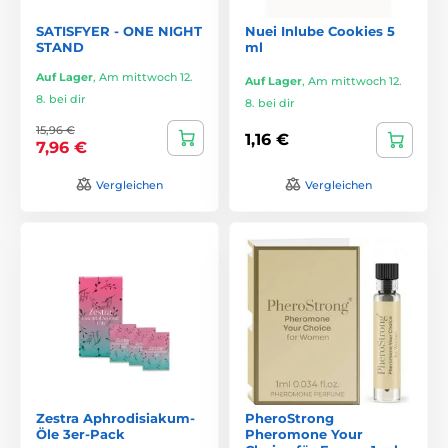
SATISFYER - ONE NIGHT
Nuei Inlube Cookies 5
STAND
ml
Auf Lager
,
Am mittwoch 12.
Auf Lager
,
Am mittwoch 12.
8. bei dir
8. bei dir
15,96 €
1,16 €
7,96 €
Vergleichen
Vergleichen
Zestra Aphrodisiakum-
PheroStrong
Öle 3er-Pack
Pheromone Your