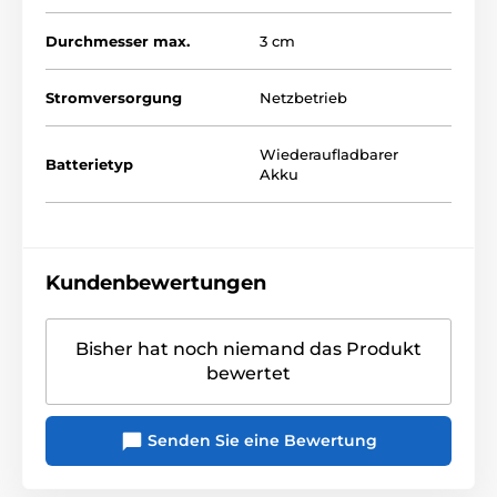
iOS
Durchmesser max.
3 cm
Google Play
Stromversorgung
Netzbetrieb
Das Produkt ist in Kategorien eingeteilt
Wiederaufladbarer
Batterietyp
Akku
Vibratoren
App-gesteuerte Vibratoren
Vibrierende LiebeskugelnV
Vaginalgewichte
Smarte Liebeskugeln
Kundenbewertungen
Paar-Toys
Smart Toys
Bisher hat noch niemand das Produkt
bewertet
Senden Sie eine Bewertung