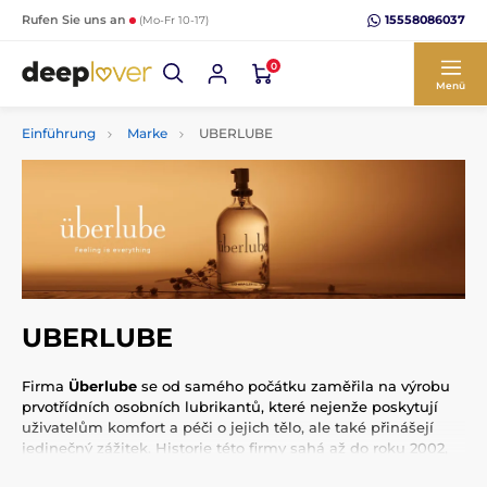
15558086037
Rufen Sie uns an
(Mo-Fr 10-17)
0
Menü
Einführung
Marke
UBERLUBE
UBERLUBE
Firma
Überlube
se od samého počátku zaměřila na výrobu
prvotřídních osobních lubrikantů, které nejenže poskytují
uživatelům komfort a péči o jejich tělo, ale také přinášejí
jedinečný zážitek. Historie této firmy sahá až do roku 2002,
kdy začala cesta k vytvoření lehkého, dlouhotrvajícího